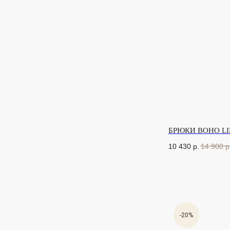
БРЮКИ BOHO L
10 430
р.
14 900
р
-20%