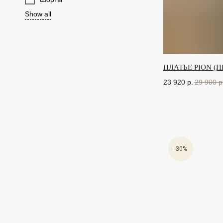
Show all
ПЛАТЬЕ PION (
23 920
р.
29 900
р
-30%