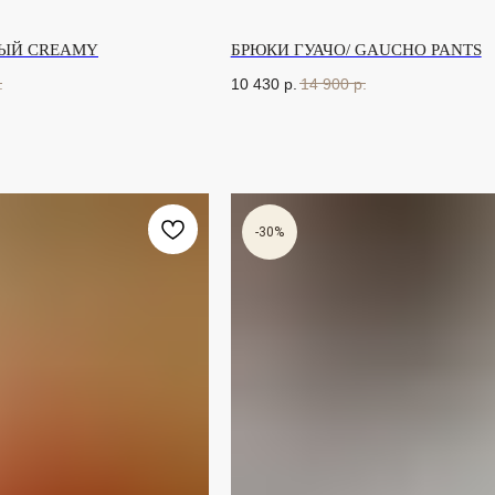
ЫЙ CREAMY
БРЮКИ ГУАЧО/ GAUCHO PANTS
.
10 430
р.
14 900
р.
-30%