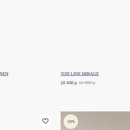
INEN
ТОП LINE MIRAGE
.
10 430
р.
14 900
р.
-20%