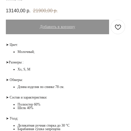
13140,00
р.
21900,00
р.
Добавить в корзину
➤ Цвет:
Молочный;
➤Размеры :
Xs, S, M
➤ Обмеры:
Длина изделия по спинке 78 см.
➤ Состав и характеристики:
Полиэстер 60%
Шелк 40%
➤ Уход:
Деликатная ручная стирка до 30 °С
Барабанная сушка запрещена