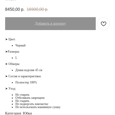
8450,00
р.
16900,00
р.
Добавить в корзину
➤ Цвет:
Черный
➤Размеры:
L
➤ Обмеры:
Длина изделия 45 см
➤ Состав и характеристики:
Полиэстер 100%
➤ Уход:
Не стирать
Отбеливать запрещено
Не гладить
Не подвергать химчистке
Не использовать машинную сушку
Категория: Юбки