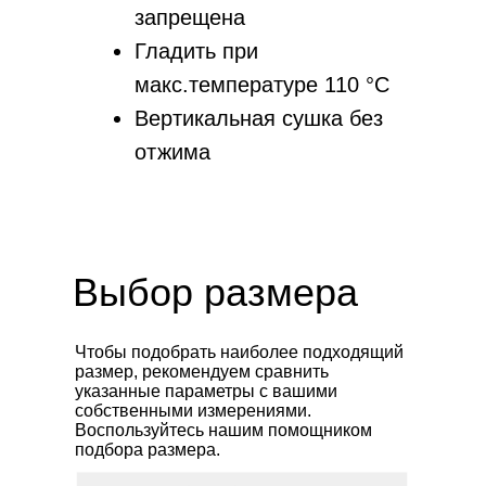
запрещена
Гладить при
макс.температуре 110 °С
Вертикальная сушка без
отжима
Выбор размера
Клиентам
Контакты
Чтобы подобрать наиболее подходящий
Доставка за границу
info@jultise.com
размер, рекомендуем сравнить
указанные параметры с вашими
Обмен и возврат
собственными измерениями.
Доставка и сроки
Воспользуйтесь нашим помощником
Подарочные сертификаты
подбора размера.
О бренде