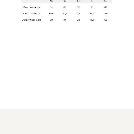
WHATS'APP
TELEGRAM
Документы
Политика конфиденциальности
Договор оферты
Согласие на обработку данных
ИП Янченкова Юлия Владимировна
ИНН: 616614566105
ОГРН: 323619600055540
© 2020-2026 JULTISE