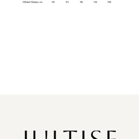
WHATS'APP
TELEGRAM
Документы
Политика конфиденциальности
Договор оферты
Согласие на обработку данных
ИП Янченкова Юлия Владимировна
ИНН: 616614566105
ОГРН: 323619600055540
© 2020-2026 JULTISE