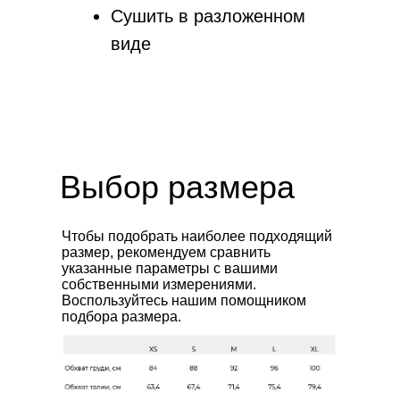
Сушить в разложенном
виде
Выбор размера
Чтобы подобрать наиболее подходящий
Клиентам
Контакты
размер, рекомендуем сравнить
Доставка за границу
info@jultise.com
указанные параметры с вашими
Обмен и возврат
собственными измерениями.
Воспользуйтесь нашим помощником
Доставка и сроки
подбора размера.
Подарочные сертификаты
О бренде