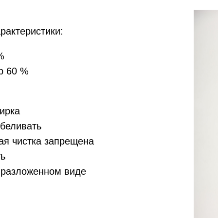
рактеристики:
%
р 60 %
тирка
тбеливать
ая чистка запрещена
ть
 разложенном виде