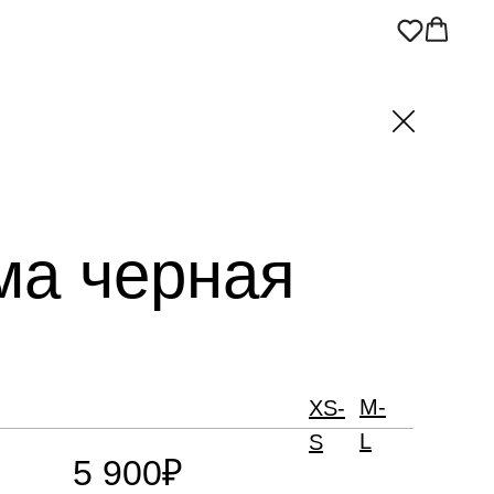
а черная
M-
XS-
L
S
5 900₽