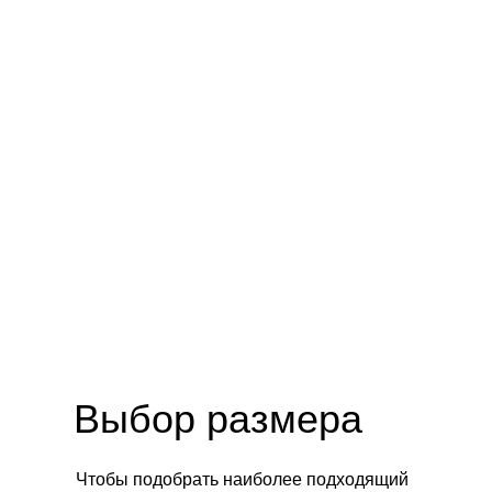
Клиентам
Контакты
Доставка за границу
info@jultise.com
Обмен и возврат
Доставка и сроки
Подарочные сертификаты
Выбор размера
О бренде
Чтобы подобрать наиболее подходящий