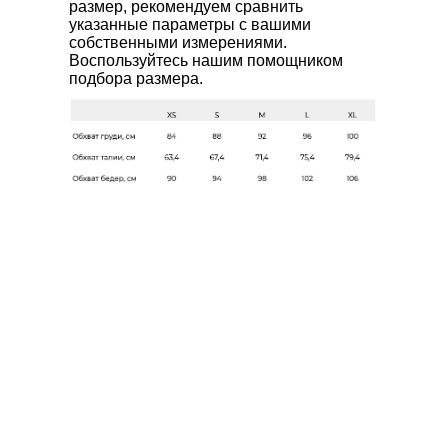
размер, рекомендуем сравнить
указанные параметры с вашими
WHATS'APP
собственными измерениями.
Воспользуйтесь нашим помощником
TELEGRAM
подбора размера.
Документы
Политика конфиденциальности
Договор оферты
Согласие на обработку данных
ИП Янченкова Юлия Владимировна
ИНН: 616614566105
ОГРН: 323619600055540
© 2020-2026 JULTISE