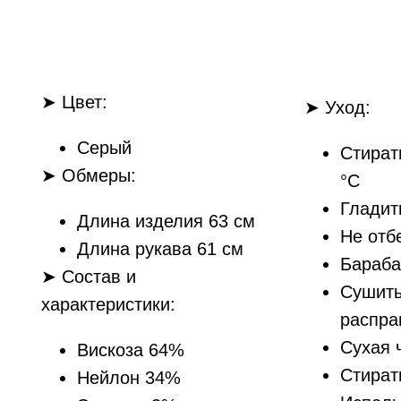
➤ Цвет:
➤ Уход:
Серый
Стират
➤ Обмеры:
°С
Гладит
Длина изделия 63 см
Не отб
Длина рукава 61 см
Бараба
➤ Состав и
Сушить
характеристики:
распра
Сухая 
Вискоза 64%
Стират
Нейлон 34%