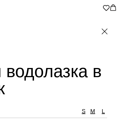
 водолазка в
к
S
M
L