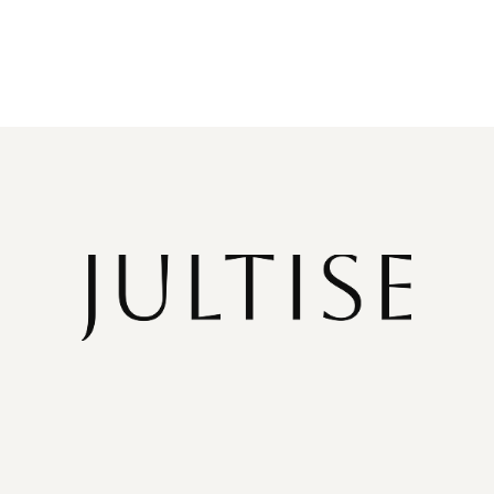
Документы
Политика конфиденциальности
Договор оферты
Согласие на обработку данных
ИП Янченкова Юлия Владимировна
ИНН: 616614566105
ОГРН: 323619600055540
© 2020-2026 JULTISE