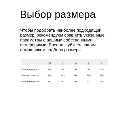
Выбор размера
Чтобы подобрать наиболее подходящий
размер, рекомендуем сравнить указанные
Клиентам
Контакты
параметры с вашими собственными
измерениями. Воспользуйтесь нашим
Доставка за границу
info@jultise.com
помощником подбора размера.
Обмен и возврат
Доставка и сроки
Подарочные сертификаты
О бренде
WHATS'APP
TELEGRAM