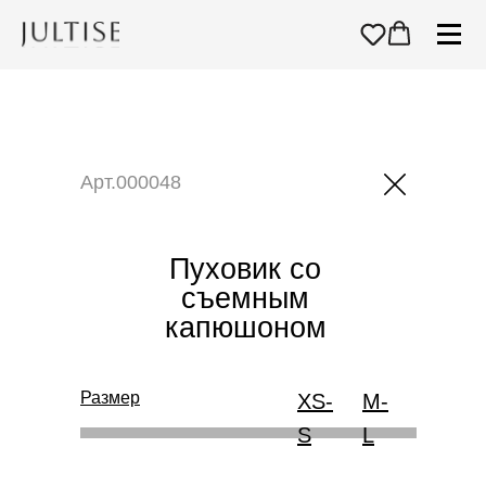
Арт.000048
Пуховик со
съемным
капюшоном
Размер
XS-
M-
S
L