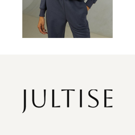
Доставка за границу
info@jultise.com
Обмен и возврат
Доставка и сроки
Подарочные сертификаты
О бренде
WHATS'APP
TELEGRAM
Документы
Политика конфиденциальности
Договор оферты
Согласие на обработку данных
ИП Янченкова Юлия Владимировна
ИНН: 616614566105