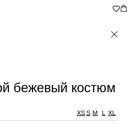
ой бежевый костюм
ХS
S
M
L
XL