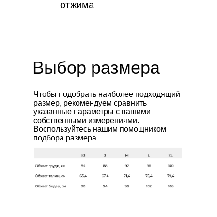
отжима
Выбор размера
Чтобы подобрать наиболее подходящий
размер, рекомендуем сравнить
Клиентам
Контакты
указанные параметры с вашими
Доставка за границу
info@jultise.com
собственными измерениями.
Воспользуйтесь нашим помощником
Обмен и возврат
подбора размера.
Доставка и сроки
Подарочные сертификаты
О бренде
WHATS'APP