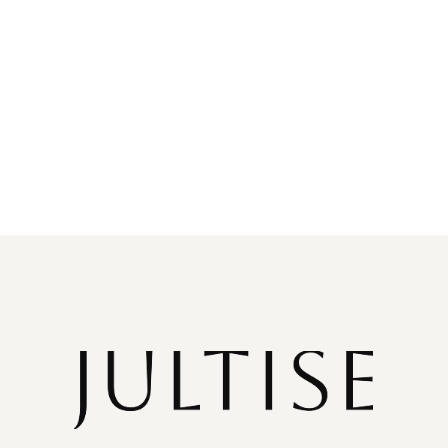
TELEGRAM
Документы
Политика конфиденциальности
Договор оферты
Согласие на обработку данных
ИП Янченкова Юлия Владимировна
ИНН: 616614566105
ОГРН: 323619600055540
© 2020-2026 JULTISE