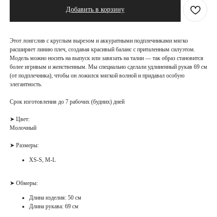
Добавить в корзину
Этот лонгслив с круглым вырезом и аккуратными подплечниками мягко
расширяет линию плеч, создавая красивый баланс с приталенным силуэтом.
Модель можно носить на выпуск или завязать на талии — так образ становится
более игривым и женственным. Мы специально сделали удлиненный рукав 69 см
(от подплечника), чтобы он ложился мягкой волной и придавал особую
элегантность.
Срок изготовления до 7 рабочих (будних) дней
➤ Цвет:
Молочный
➤ Размеры:
XS-S, M-L
➤ Обмеры:
Длина изделия: 50 см
Длина рукава: 69 см