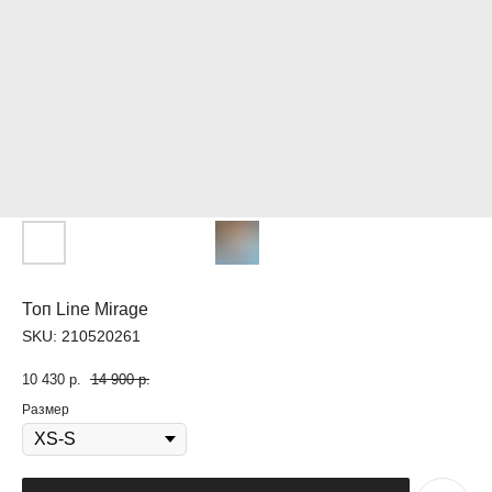
Топ Line Mirage
SKU:
210520261
10 430
р.
14 900
р.
Размер